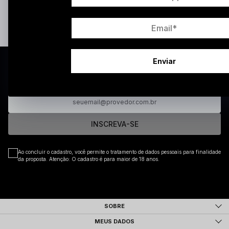
couro premium
construção impecável em
. Cada modelo é
beleza e
pensado para mulheres que valorizam o equilíbrio entre
bem-estar
, mantendo o charme do artesanal com toques de
modernidade.
Enviar
CADASTRE-SE PARA RECEBER AS NOSSAS
Ao se inscrever você concorda em receber atualizações por e-mail
sobre as últimas coleções, campanhas e novidades.
INSCREVA-SE
Ao concluir o cadastro, você permite o tratamento de dados pessoais para finalidade
da proposta. Atenção: O cadastro é para maior de 18 anos.
SOBRE
MEUS DADOS