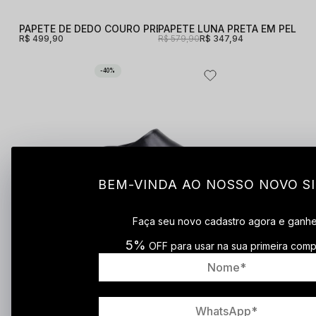
PAPETE DE DEDO COURO PREMIUM OFF WHITE DE DEDO
PAPETE LUNA PRETA EM PELÔ 
R$ 499,90
R$ 579,90
R$ 347,94
40%
BEM-VINDA AO NOSSO NOVO SI
Faça seu novo cadastro agora e ganh
PAPETE LANA PRETA EM COURO CONFORT PR
R$ 499,90
R$ 299,94
5%
OFF para usar na sua primeira comp
Sandálias Mezzo Punto
As
traduzem a união perfeita entre
elegância e conforto
, oferecendo design sofisticado e