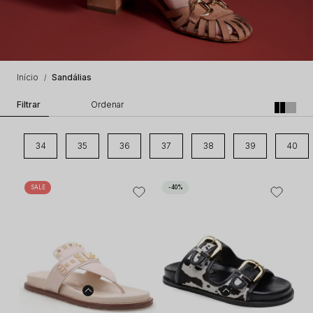
Início
Sandálias
34
35
36
37
38
39
40
SALE
40%