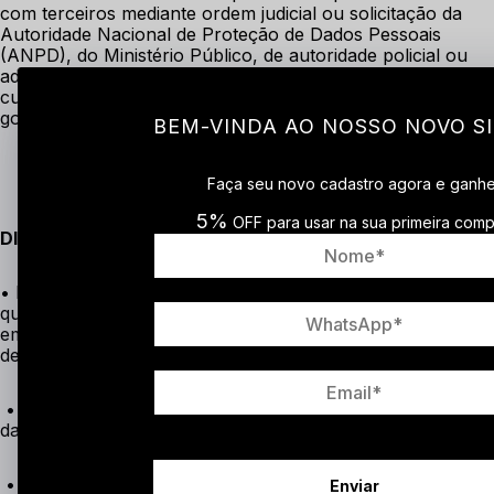
com terceiros mediante ordem judicial ou solicitação da 
Autoridade Nacional de Proteção de Dados Pessoais 
(ANPD), do Ministério Público, de autoridade policial ou 
administrativa, ou, ainda, se assim for necessário para 
cumprir qualquer outra lei ou regulamentação 
governamental.
BEM-VINDA AO NOSSO NOVO SI
Faça seu novo cadastro agora e ganh
5%
OFF para usar na sua primeira comp
DIREITOS DOS TITULARES DE DADOS PESSOAIS
• Na forma e nos limites da legislação aplicável, na 
qualidade de titular de dados pessoais, você poderá entrar 
em contato conosco para exercer determinados direitos, 
de modo a requerer:
 • a confirmação da existência de tratamento de seus 
dados pessoais;
 • o acesso aos seus dados;
Enviar